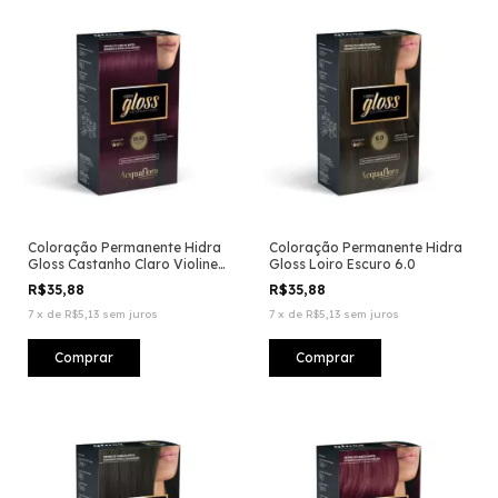
Coloração Permanente Hidra
Coloração Permanente Hidra
Gloss Castanho Claro Violine
Gloss Loiro Escuro 6.0
55.62
R$35,88
R$35,88
7
x
de
R$5,13
sem juros
7
x
de
R$5,13
sem juros