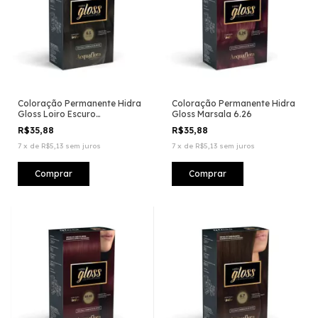
Coloração Permanente Hidra
Coloração Permanente Hidra
Gloss Loiro Escuro
Gloss Marsala 6.26
Acinzentado 6.1
R$35,88
R$35,88
7
x
de
R$5,13
sem juros
7
x
de
R$5,13
sem juros