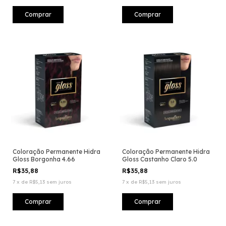
Coloração Permanente Hidra
Coloração Permanente Hidra
Gloss Borgonha 4.66
Gloss Castanho Claro 5.0
R$35,88
R$35,88
7
x
de
R$5,13
sem juros
7
x
de
R$5,13
sem juros