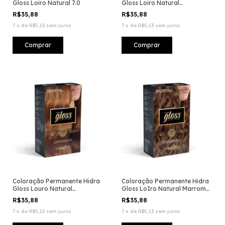
Gloss Loiro Natural 7.0
Gloss Loiro Natural
Acinzentado 7.1
R$35,88
R$35,88
7
x
de
R$5,13
sem juros
7
x
de
R$5,13
sem juros
Coloração Permanente Hidra
Coloração Permanente Hidra
Gloss Louro Natural
Gloss LoIro Natural Marrom
Acobreado Dourado 7.43
7.7
R$35,88
R$35,88
7
x
de
R$5,13
sem juros
7
x
de
R$5,13
sem juros