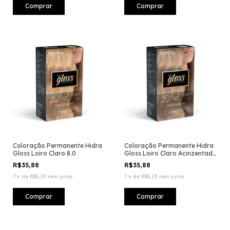
Coloração Permanente Hidra
Coloração Permanente Hidra
Gloss Loiro Claro 8.0
Gloss Loiro Claro Acinzentado
8.1
R$35,88
R$35,88
7
x
de
R$5,13
sem juros
7
x
de
R$5,13
sem juros