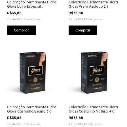
Coloração Permanente Hidra
Coloração Permanente Hidra
Gloss Loiro Especial
Gloss Preto Azulado 2.8
Acinzentado 12.1
R$35,88
R$35,88
7
x
de
R$5,13
sem juros
7
x
de
R$5,13
sem juros
Coloração Permanente Hidra
Coloração Permanente Hidra
Gloss Castanho Escuro 3.0
Gloss Castanho Natural 4.0
R$35,88
R$35,88
7
x
de
R$5,13
sem juros
7
x
de
R$5,13
sem juros