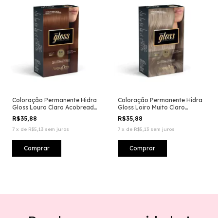
Coloração Permanente Hidra
Coloração Permanente Hidra
Gloss Louro Claro Acobreado
Gloss Loiro Muito Claro
8.4
Acinzentado 9.1
R$35,88
R$35,88
7
x
de
R$5,13
sem juros
7
x
de
R$5,13
sem juros