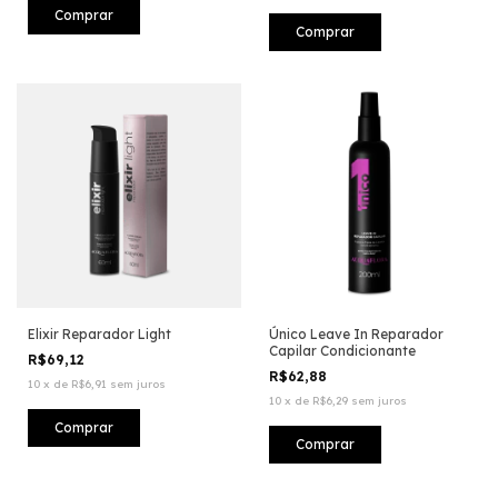
Elixir Reparador Light
Único Leave In Reparador
Capilar Condicionante
R$69,12
R$62,88
10
x
de
R$6,91
sem juros
10
x
de
R$6,29
sem juros