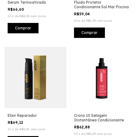
Serum Termoativado
Fluido Protetor
Condicionante Sol Mar Piscina
R$66,60
R$59,04
10
x
de
R$6,66
sem juros
10
x
de
R$5,90
sem juros
Elixir Reparador
Crono 10 Selagem
Instantânea Condicionante
R$69,12
R$62,88
10
x
de
R$6,91
sem juros
10
x
de
R$6,29
sem juros