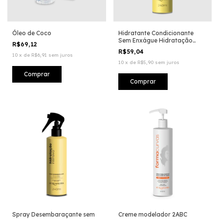
Óleo de Coco
Hidratante Condicionante
Sem Enxágue Hidratação
R$69,12
Intensiva
R$59,04
10
x
de
R$6,91
sem juros
10
x
de
R$5,90
sem juros
Spray Desembaraçante sem
Creme modelador 2ABC