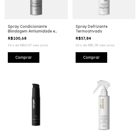
Spray Condicionante
Spray Defrizante
Blindagem Antiumidade e
Termoativado
Antifrizz
R$100,68
R$57,84
10
x
de
R$10,07
sem juros
10
x
de
R$5,78
sem juros