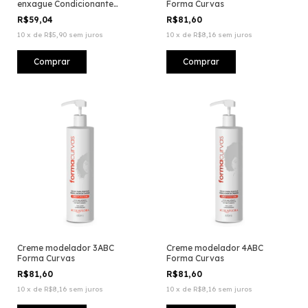
enxague Condicionante
Forma Curvas
Hidratação Intensiva
R$59,04
R$81,60
10
x
de
R$5,90
sem juros
10
x
de
R$8,16
sem juros
Creme modelador 3ABC
Creme modelador 4ABC
Forma Curvas
Forma Curvas
R$81,60
R$81,60
10
x
de
R$8,16
sem juros
10
x
de
R$8,16
sem juros