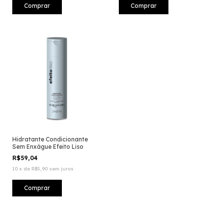
Hidratante Condicionante
Sem Enxágue Efeito Liso
R$59,04
10
x
de
R$5,90
sem juros