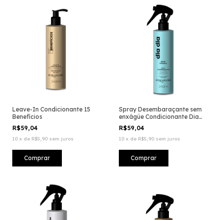
Leave-In Condicionante 15
Spray Desembaraçante sem
Benefícios
enxágüe Condicionante Dia
Dia
R$59,04
R$59,04
10
x
de
R$5,90
sem juros
10
x
de
R$5,90
sem juros