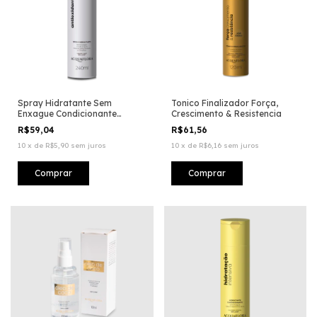
Spray Hidratante Sem
Tonico Finalizador Força,
Enxague Condicionante
Crescimento & Resistencia
Antioxidante
R$59,04
R$61,56
10
x
de
R$5,90
sem juros
10
x
de
R$6,16
sem juros