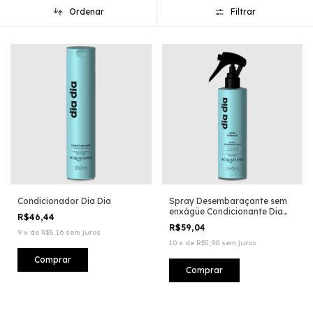
Ordenar
Filtrar
Condicionador Dia Dia
Spray Desembaraçante sem
enxágüe Condicionante Dia
R$46,44
Dia
R$59,04
9
x
de
R$5,16
sem juros
10
x
de
R$5,90
sem juros