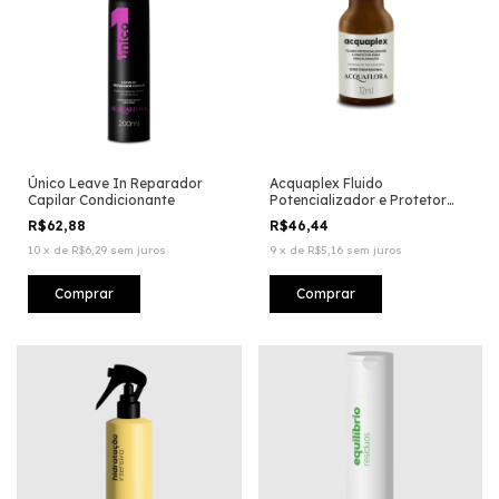
Único Leave In Reparador
Acquaplex Fluido
Capilar Condicionante
Potencializador e Protetor
para Descoloração
R$62,88
R$46,44
10
x
de
R$6,29
sem juros
9
x
de
R$5,16
sem juros