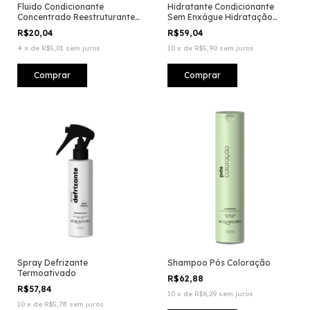
Fluido Condicionante
Hidratante Condicionante
Concentrado Reestruturante
Sem Enxágue Hidratação
Pós Coloração
Intensiva
R$20,04
R$59,04
4
x
de
R$5,01
sem juros
10
x
de
R$5,90
sem juros
Spray Defrizante
Shampoo Pós Coloração
Termoativado
R$62,88
R$57,84
10
x
de
R$6,29
sem juros
10
x
de
R$5,78
sem juros