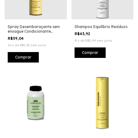
Spray Desembaraçante sem
Shampoo Equilíbrio Resíduos
enxague Condicionante
R$43,92
Hidratação Intensiva
R$59,04
8
x
de
R$5,49
sem juros
10
x
de
R$5,90
sem juros