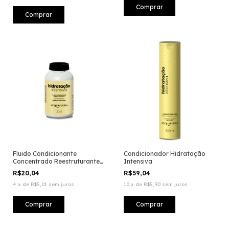
Fluido Condicionante
Condicionador Hidratação
Concentrado Reestruturante
Intensiva
Hidratação Intensiva
R$20,04
R$59,04
4
x
de
R$5,01
sem juros
10
x
de
R$5,90
sem juros