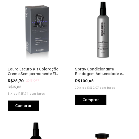
Louro Escuro Kit Coloração
Spray Condicionante
Creme Semipermanente El
Blindagem Antiumidade e
Hombre
Antifrizz
R$28,70
-
20
%
OFF
R$100,68
R$35,88
10
x
de
R$10,07
sem juros
5
x
de
R$5,74
sem juros