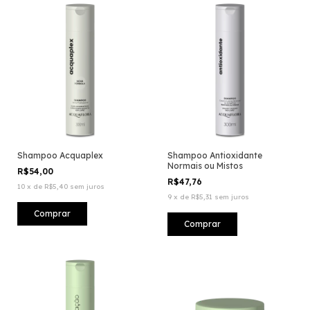
Shampoo Acquaplex
Shampoo Antioxidante
Normais ou Mistos
R$54,00
R$47,76
10
x
de
R$5,40
sem juros
9
x
de
R$5,31
sem juros