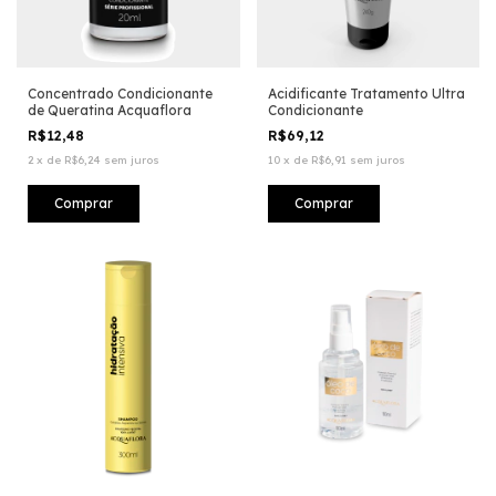
Concentrado Condicionante
Acidificante Tratamento Ultra
de Queratina Acquaflora
Condicionante
R$12,48
R$69,12
2
x
de
R$6,24
sem juros
10
x
de
R$6,91
sem juros