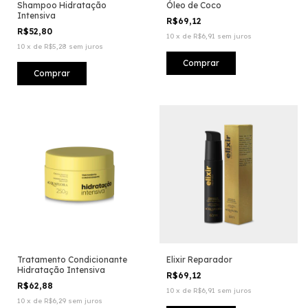
Shampoo Hidratação
Óleo de Coco
Intensiva
R$69,12
R$52,80
10
x
de
R$6,91
sem juros
10
x
de
R$5,28
sem juros
Tratamento Condicionante
Elixir Reparador
Hidratação Intensiva
R$69,12
R$62,88
10
x
de
R$6,91
sem juros
10
x
de
R$6,29
sem juros