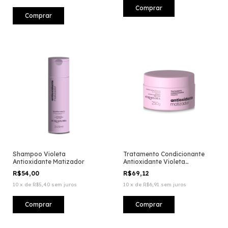
Shampoo Violeta
Tratamento Condicionante
Antioxidante Matizador
Antioxidante Violeta
Matizador
R$54,00
R$69,12
10
x
de
R$5,40
sem juros
10
x
de
R$6,91
sem juros