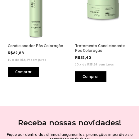
Condicionador Pós Coloração
Tratamento Condicionante
Pós Coloração
R$62,88
R$52,40
10
x
de
R$6,29
sem juros
10
x
de
R$5,24
sem juros
Receba nossas novidades!
Fique por dentro dos últimos lançamentos, promoções imperdíveis e