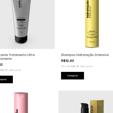
icante Tratamento Ultra
Shampoo Hidratação Intensiva
ionante
R$52,80
12
10
x
de
R$5,28
sem juros
R$6,91
sem juros