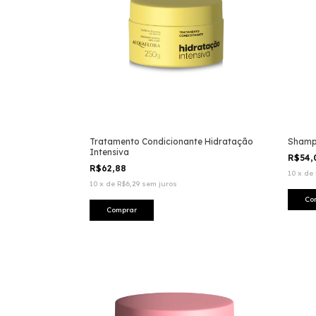
Tratamento Condicionante Hidratação
Shampo
Intensiva
R$54
R$62,88
10
x
de
10
x
de
R$6,29
sem juros