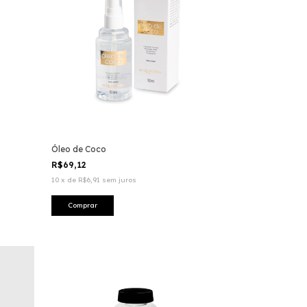
Óleo de Coco
R$69,12
10
x
de
R$6,91
sem juros