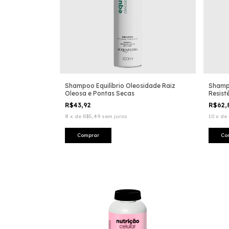
Shampoo Equilíbrio Oleosidade Raiz
Shamp
Oleosa e Pontas Secas
Resist
R$43,92
R$62
8
x
de
R$5,49
sem juros
10
x
de