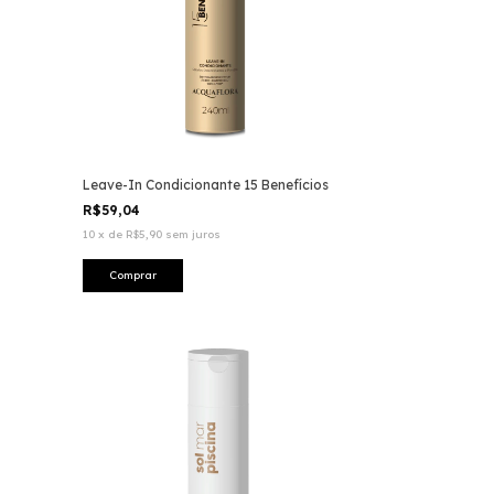
Leave-In Condicionante 15 Benefícios
R$59,04
10
x
de
R$5,90
sem juros