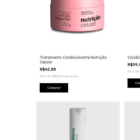
Tratamento Condicionante Nutrição
Condic
Celular
R$59
R$62,88
10
x
de
10
x
de
R$6,29
sem juros