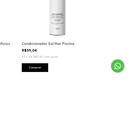
fícios
Condicionador Sol Mar Piscina
R$59,04
10
x
de
R$5,90
sem juros