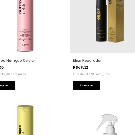
o Nutrição Celular
Elixir Reparador
,00
R$69,12
R$5,40
sem juros
10
x
de
R$6,91
sem juros