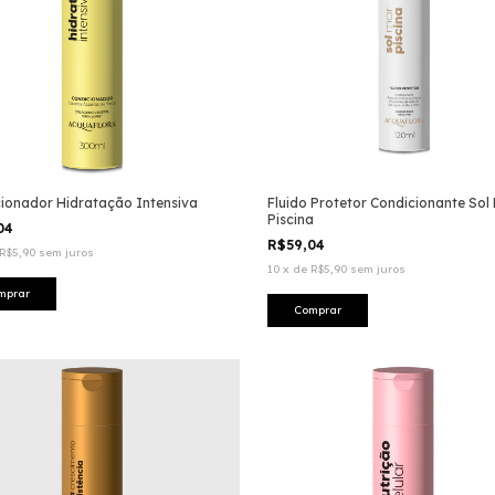
ionador Hidratação Intensiva
Fluido Protetor Condicionante Sol
Piscina
,04
R$59,04
R$5,90
sem juros
10
x
de
R$5,90
sem juros