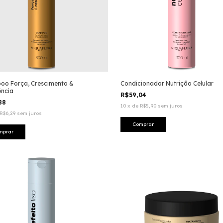
oo Força, Crescimento &
Condicionador Nutrição Celular
ência
R$59,04
,88
10
x
de
R$5,90
sem juros
R$6,29
sem juros