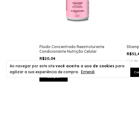
Fluido Concentrado Reestruturante
Shampo
Condicionante Nutrição Celular
R$51,
R$20,04
10
x
de
4
x
de
R$5,01
sem juros
Ao navegar por este site
você aceita o uso de cookies
para
agilizar a sua experiência de compra.
Entendi