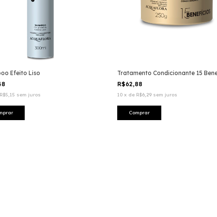
o Efeito Liso
Tratamento Condicionante 15 Bene
48
R$62,88
R$5,15
sem juros
10
x
de
R$6,29
sem juros