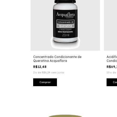
Concentrado Condicionante de
Acidif
Queratina Acquaflora
Condic
R$12,48
R$69,
2
x
de
R$6,24
sem juros
10
x
de