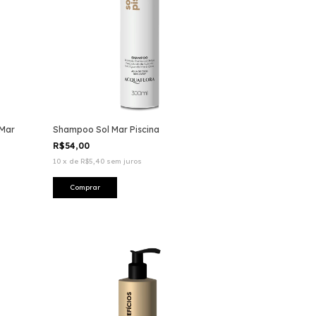
 Mar
Shampoo Sol Mar Piscina
R$54,00
10
x
de
R$5,40
sem juros